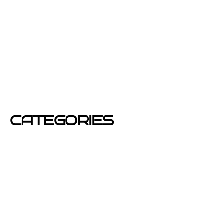
enero 2013
diciembre 2012
junio 2012
mayo 2012
CATEGORIES
Azafatas
buzoneo
Carteles Publicitarios
consejos