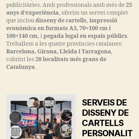
publicitàries. Amb professionals amb més de
25
anys d’experiència
, oferim un servei complet
que inclou
disseny de cartells
,
impressió
econòmica en formats A3, 70×100 cm i
100×140 cm
, i
pegada legal en espais públics
.
Treballem a les quatre províncies catalanes:
Barcelona, Girona, Lleida i Tarragona
,
cobrint les
20 localitats més grans de
Catalunya
.
SERVEIS DE
DISSENY DE
CARTELLS
PERSONALIT