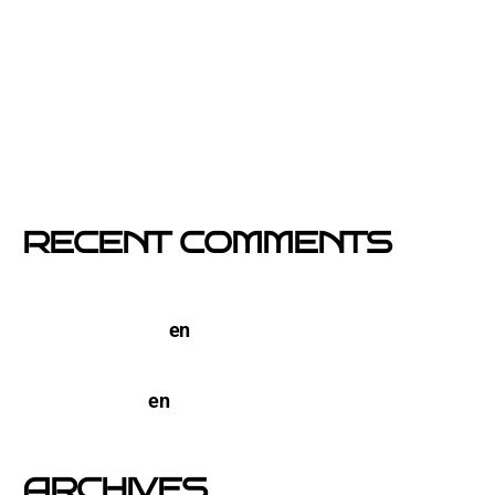
Si un cartel hablara, ¿qué te diría?
El buzoneo en Black Friday: la oportunidad para
comercios locales
Empresa col·locació de cartells a Catalunya
RECENT COMMENTS
TERCO PIZZA: llega la nueva marca de pizzerias
NYC a Barcelona
en
Pegada de Carteles en
Barcelona
open-buzoneo
en
Buzoneo en Alicante | Empresa
publicidad y Reparto de Marketing Directo
ARCHIVES