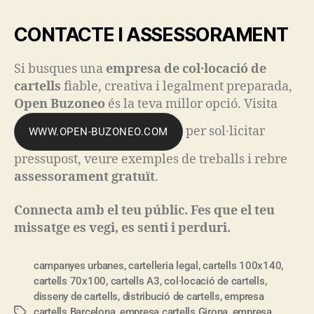
CONTACTE I ASSESSORAMENT
Si busques una
empresa de col·locació de
cartells
fiable, creativa i legalment preparada,
Open Buzoneo
és la teva millor opció. Visita
per sol·licitar
WWW.OPEN-BUZONEO.COM
pressupost, veure exemples de treballs i rebre
assessorament gratuït
.
Connecta amb el teu públic. Fes que el teu
missatge es vegi, es senti i perduri.
campanyes urbanes
,
cartelleria legal
,
cartells 100x140
,
cartells 70x100
,
cartells A3
,
col·locació de cartells
,
disseny de cartells
,
distribució de cartells
,
empresa
cartells Barcelona
,
empresa cartells Girona
,
empresa