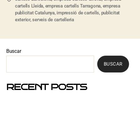
cartells Lleida
,
empresa cartells Tarragona
,
empresa
publicitat Catalunya
,
impressió de cartells
,
publicitat
exterior
,
serveis de cartelleria
Buscar
BUSCAR
RECENT POSTS
Mejores barrios de Barcelona para hacer buzoneo en
2026 y 2027
Por qué el buzoneo en Barcelona es ahora más
visible y más eficaz