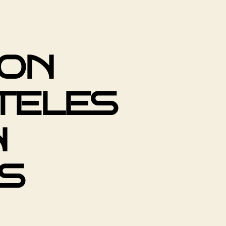
CON
TELES
N
S