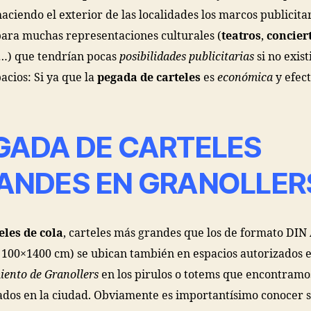
haciendo el exterior de las localidades los marcos publicita
para muchas representaciones culturales (
teatros
,
concier
…) que tendrían pocas
posibilidades publicitarias
si no exist
pacios: Si ya que la
pegada de carteles
es
económica
y efect
GADA DE CARTELES
ANDES EN GRANOLLER
eles de cola
, carteles más grandes que los de formato DIN
 100×1400 cm) se ubican también en espacios autorizados e
ento de Granollers
en los pirulos o totems que encontramo
dos en la ciudad. Obviamente es importantísimo conocer 