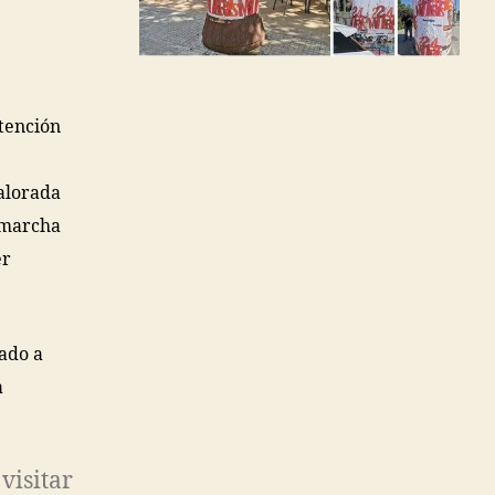
atención
valorada
 marcha
er
ado a
a
 visitar