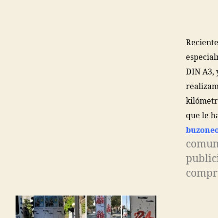
Reciente
especia
DIN A3, 
realizam
kilómetr
que le h
buzoneo
comuni
public
compr