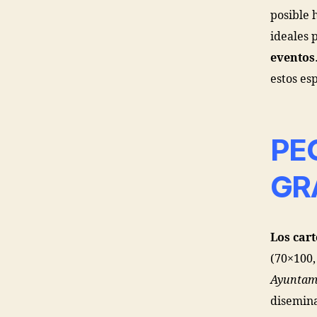
posible 
ideales 
eventos
estos es
PE
GR
Los cart
(70×100,
Ayuntami
disemina