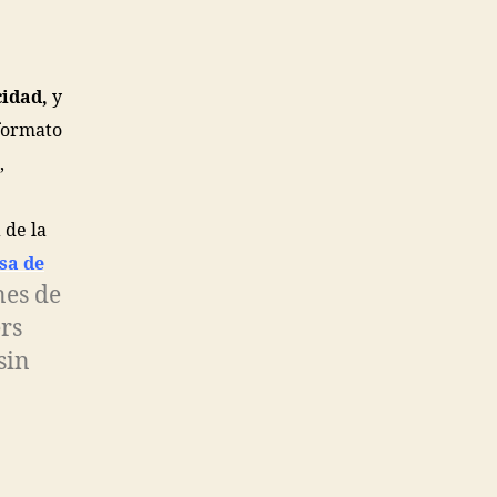
cidad,
y
formato
,
 de la
sa de
nes de
ers
sin