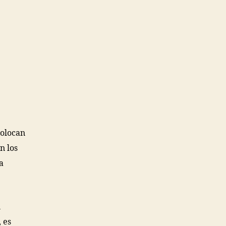
colocan
n los
a
n
 es