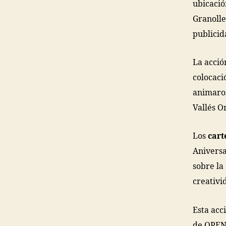
ubicació
Granolle
publicid
La acció
colocaci
animaron
Vallés Or
Los
cart
Aniversa
sobre la
creativi
Esta acc
de OPEN 