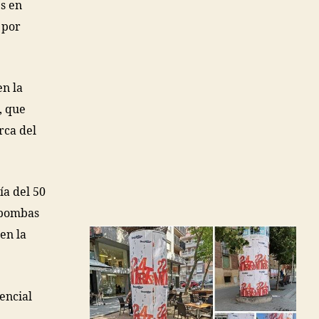
es en
 por
en la
, que
rca del
ía del 50
 bombas
en la
encial