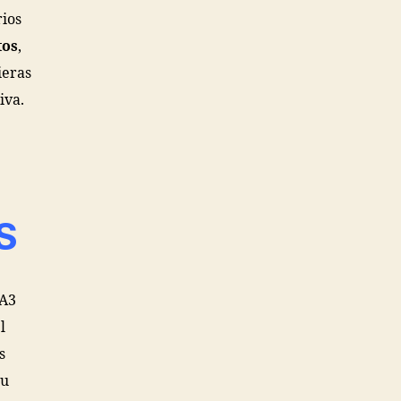
rios
tos
,
ieras
iva.
S
 A3
l
s
su