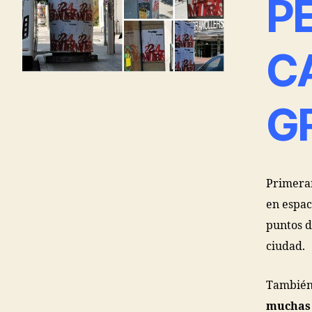
P
C
G
Primera
en espac
puntos d
ciudad.
También 
muchas 