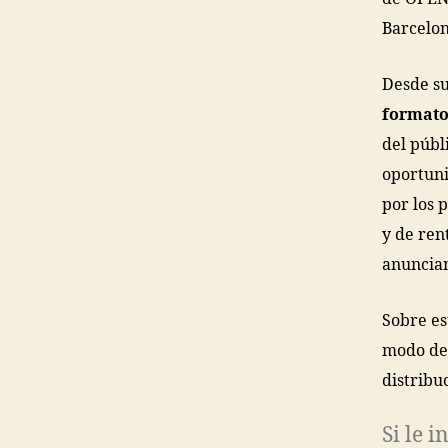
Barcelon
Desde su
format
del públ
oportuni
por los 
y de ren
anuncian
Sobre es
modo de 
distribu
Si le 