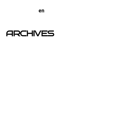
open-buzoneo
en
Buzoneo en Alicante | Empresa
publicidad y Reparto de Marketing Directo
ARCHIVES
junio 2026
noviembre 2025
septiembre 2025
agosto 2025
julio 2025
abril 2025