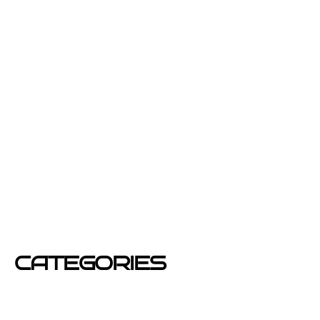
julio 2013
junio 2013
febrero 2013
enero 2013
diciembre 2012
junio 2012
mayo 2012
CATEGORIES
Azafatas