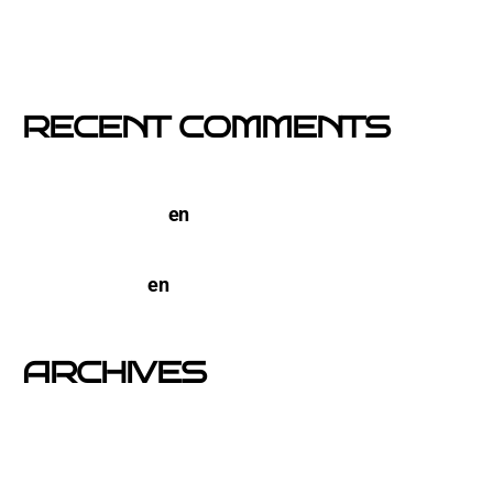
comercios locales
Empresa col·locació de cartells a Catalunya
RECENT COMMENTS
TERCO PIZZA: llega la nueva marca de pizzerias
NYC a Barcelona
en
Pegada de Carteles en
Barcelona
open-buzoneo
en
Buzoneo en Alicante | Empresa
publicidad y Reparto de Marketing Directo
ARCHIVES
junio 2026
noviembre 2025