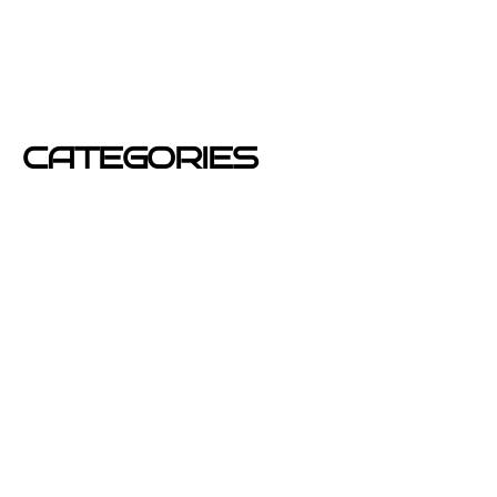
junio 2012
mayo 2012
CATEGORIES
Azafatas
buzoneo
Carteles Publicitarios
consejos
Corporativo OPEN buzoneo España
Diseño de Publicidad