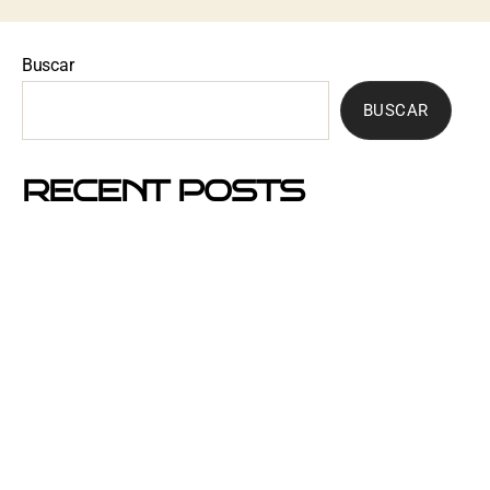
Buscar
BUSCAR
RECENT POSTS
Mejores barrios de Barcelona para hacer buzoneo en
2026 y 2027
Por qué el buzoneo en Barcelona es ahora más
visible y más eficaz
Si un cartel hablara, ¿qué te diría?
El buzoneo en Black Friday: la oportunidad para