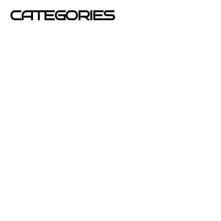
CATEGORIES
Azafatas
buzoneo
Carteles Publicitarios
consejos
Corporativo OPEN buzoneo España
Diseño de Publicidad
Eventos
folletos de publicidad