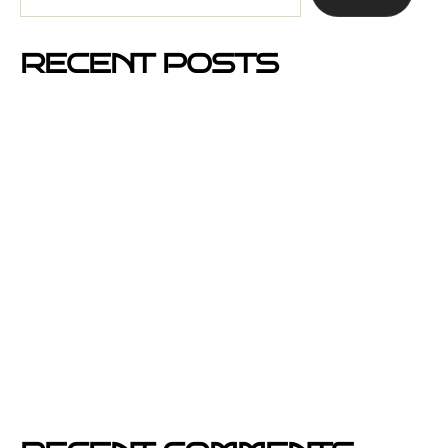
RECENT POSTS
Mejores barrios de Barcelona para hacer buzoneo en
2026 y 2027
Por qué el buzoneo en Barcelona es ahora más
visible y más eficaz
Si un cartel hablara, ¿qué te diría?
El buzoneo en Black Friday: la oportunidad para
comercios locales
Empresa col·locació de cartells a Catalunya