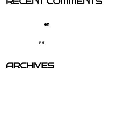
RECENT COMMENTS
TERCO PIZZA: llega la nueva marca de pizzerias
NYC a Barcelona
en
Pegada de Carteles en
Barcelona
open-buzoneo
en
Buzoneo en Alicante | Empresa
publicidad y Reparto de Marketing Directo
ARCHIVES
junio 2026
noviembre 2025
septiembre 2025
agosto 2025