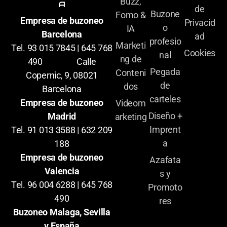
Buzz,
A
de
Buzone
Fomo &
Empresa de buzoneo
Privacid
o
IA
Barcelona
ad
profesio
Marketi
Tel. 93 015 7845 | 645 768
Cookies
nal
ng de
490 Calle
Pegada
Conteni
Copernic, 9, 08021
de
dos
Barcelona
carteles
Empresa de buzoneo
Videom
Diseño +
Madrid
arketing
Imprent
Tel. 91 013 3588 | 632 209
a
188
Empresa de buzoneo
Azafata
Valencia
s y
Tel. 96 004 6288 | 645 768
Promoto
490
res
Buzoneo Malaga, Sevilla
y España