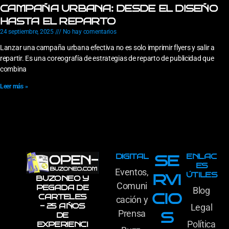
CAMPAÑA URBANA: DESDE EL DISEÑO
HASTA EL REPARTO
24 septiembre, 2025
No hay comentarios
Lanzar una campaña urbana efectiva no es solo imprimir flyers y salir a
repartir. Es una coreografía de estrategias de reparto de publicidad que
combina
Leer más »
DIGITAL
ENLAC
SE
ES
Eventos,
ÚTILES
RVI
BUZONEO Y
Comuni
PEGADA DE
Blog
CIO
CARTELES
cación y
- 25 AÑOS
Legal
Prensa
S
DE
Política
EXPERIENCI