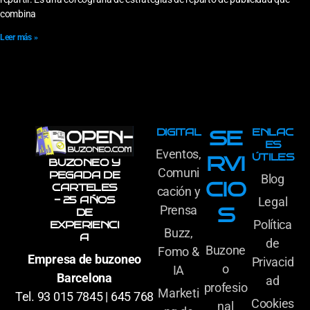
combina
Leer más »
DIGITAL
ENLAC
SE
ES
Eventos,
ÚTILES
RVI
BUZONEO Y
Comuni
PEGADA DE
Blog
CIO
CARTELES
cación y
- 25 AÑOS
Legal
Prensa
S
DE
Política
EXPERIENCI
Buzz,
A
de
Buzone
Fomo &
Empresa de buzoneo
Privacid
o
IA
Barcelona
ad
profesio
Marketi
Tel. 93 015 7845 | 645 768
Cookies
nal