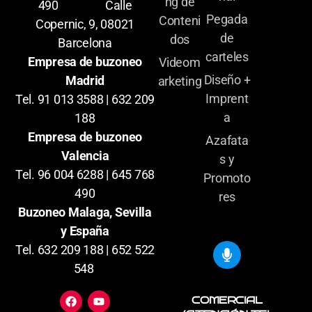
ng de
490 Calle
Pegada
Conteni
Copernic, 9, 08021
de
dos
Barcelona
carteles
Empresa de buzoneo
Videom
Diseño +
Madrid
arketing
Imprent
Tel. 91 013 3588 | 632 209
a
188
Empresa de buzoneo
Azafata
Valencia
s y
Tel. 96 004 6288 | 645 768
Promoto
490
res
Buzoneo Malaga, Sevilla
y España
Tel. 632 209 188 | 652 522
548
COMERCIAL