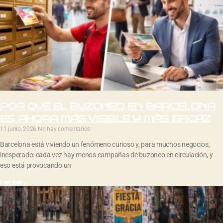
POR QUÉ EL BUZONEO EN BARCELONA
ES AHORA MÁS VISIBLE Y MÁS EFICAZ
11 junio, 2026
No hay comentarios
Barcelona está viviendo un fenómeno curioso y, para muchos negocios,
inesperado: cada vez hay menos campañas de buzoneo en circulación, y
eso está provocando un
Leer más »