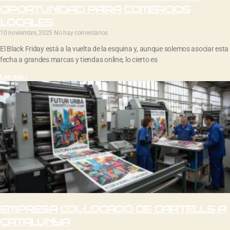
OPORTUNIDAD PARA COMERCIOS
LOCALES
10 noviembre, 2025
No hay comentarios
El Black Friday está a la vuelta de la esquina y, aunque solemos asociar esta
fecha a grandes marcas y tiendas online, lo cierto es
Leer más »
EMPRESA COL·LOCACIÓ DE CARTELLS A
CATALUNYA