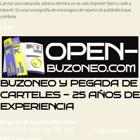
Lanzar una campaña urbana efectiva no es solo imprimir flyers y salir a
repartir. Es una coreografía de estrategias de reparto de publicidad que
combina
Leer más »
BUZONEO Y PEGADA DE
CARTELES - 25 AÑOS DE
EXPERIENCIA
Empresa de buzoneo Barcelona
Tel. 93 015 7845 | 645 768 490 Calle Copernic, 9,
08021 Barcelona