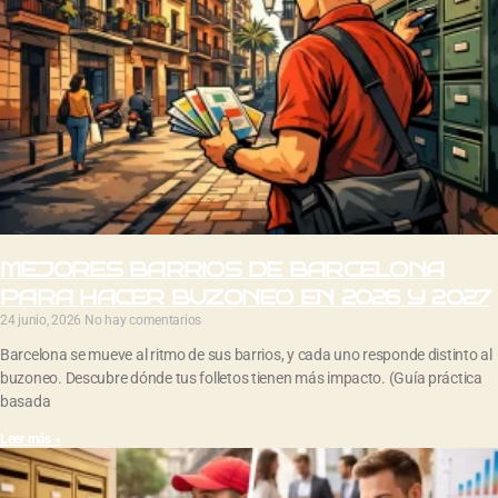
MEJORES BARRIOS DE BARCELONA
PARA HACER BUZONEO EN 2026 Y 2027
24 junio, 2026
No hay comentarios
Barcelona se mueve al ritmo de sus barrios, y cada uno responde distinto al
buzoneo. Descubre dónde tus folletos tienen más impacto. (Guía práctica
basada
Leer más »