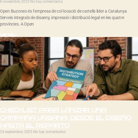
6 noviembre, 2025
No hay comentarios
Open Buzoneo és l’empresa de col·locació de cartells líder a Catalunya
Serveis integrals de disseny, impressió i distribució legal en les quatre
províncies. A Open
Leer más »
CHECKLIST PARA LANZAR UNA
CAMPAÑA URBANA: DESDE EL DISEÑO
HASTA EL REPARTO
24 septiembre, 2025
No hay comentarios