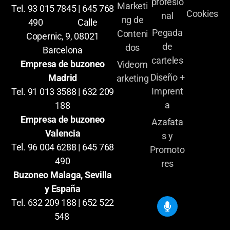
profesio
Marketi
Tel. 93 015 7845 | 645 768
Cookies
nal
ng de
490 Calle
Pegada
Conteni
Copernic, 9, 08021
de
dos
Barcelona
carteles
Empresa de buzoneo
Videom
Diseño +
Madrid
arketing
Imprent
Tel. 91 013 3588 | 632 209
a
188
Empresa de buzoneo
Azafata
Valencia
s y
Tel. 96 004 6288 | 645 768
Promoto
490
res
Buzoneo Malaga, Sevilla
y España
Tel. 632 209 188 | 652 522
548