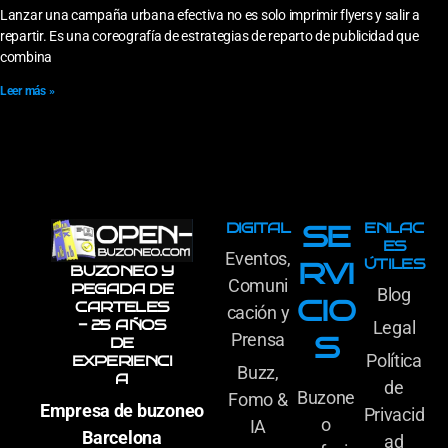
Lanzar una campaña urbana efectiva no es solo imprimir flyers y salir a
repartir. Es una coreografía de estrategias de reparto de publicidad que
combina
Leer más »
DIGITAL
ENLAC
SE
ES
Eventos,
ÚTILES
RVI
BUZONEO Y
Comuni
PEGADA DE
Blog
CIO
CARTELES
cación y
- 25 AÑOS
Legal
Prensa
S
DE
Política
EXPERIENCI
Buzz,
A
de
Buzone
Fomo &
Empresa de buzoneo
Privacid
o
IA
Barcelona
ad