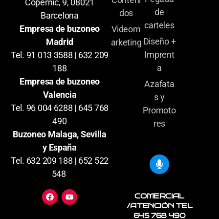
Copernic, 9, 08021
de
dos
Barcelona
carteles
Empresa de buzoneo
Videom
Diseño +
Madrid
arketing
Imprent
Tel. 91 013 3588 | 632 209
a
188
Empresa de buzoneo
Azafata
Valencia
s y
Tel. 96 004 6288 | 645 768
Promoto
490
res
Buzoneo Malaga, Sevilla
y España
Tel. 632 209 188 | 652 522
548
COMERCIAL
/ATENCIÓN TEL
645 768 490