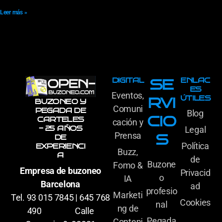
Leer más »
DIGITAL
ENLAC
SE
ES
Eventos,
ÚTILES
RVI
BUZONEO Y
Comuni
PEGADA DE
Blog
CIO
CARTELES
cación y
- 25 AÑOS
Legal
Prensa
S
DE
Política
EXPERIENCI
Buzz,
A
de
Buzone
Fomo &
Empresa de buzoneo
Privacid
o
IA
Barcelona
ad
profesio
Marketi
Tel. 93 015 7845 | 645 768
Cookies
nal
ng de
490 Calle
Pegada
Conteni