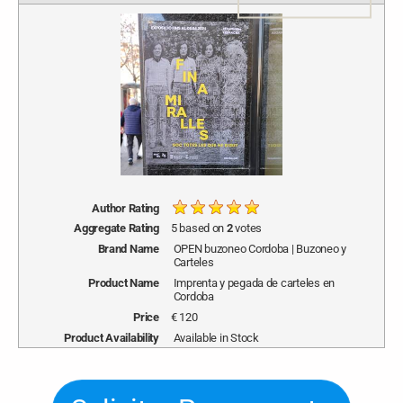
1 star
2 stars
3 stars
4 stars
5 stars
Author Rating
Aggregate Rating
5
based on
2
votes
Brand Name
OPEN buzoneo Cordoba | Buzoneo y
Carteles
Product Name
Imprenta y pegada de carteles en
Cordoba
Price
€
120
Product Availability
Available in Stock