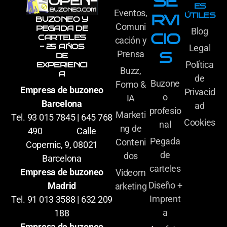
SE
ES
Eventos,
ÚTILES
RVI
BUZONEO Y
Comuni
PEGADA DE
Blog
CIO
CARTELES
cación y
- 25 AÑOS
Legal
Prensa
S
DE
Política
EXPERIENCI
Buzz,
A
de
Buzone
Fomo &
Empresa de buzoneo
Privacid
o
IA
Barcelona
ad
profesio
Marketi
Tel. 93 015 7845 | 645 768
Cookies
nal
ng de
490 Calle
Pegada
Conteni
Copernic, 9, 08021
de
dos
Barcelona
carteles
Empresa de buzoneo
Videom
Diseño +
Madrid
arketing
Imprent
Tel. 91 013 3588 | 632 209
a
188
Empresa de buzoneo