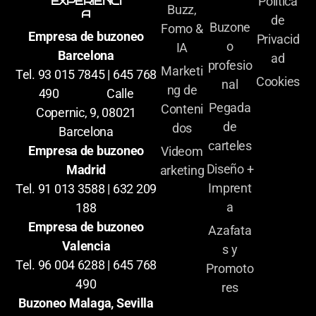
Política
EXPERIENCI
Buzz,
A
de
Buzone
Fomo &
Empresa de buzoneo
Privacid
o
IA
Barcelona
ad
profesio
Marketi
Tel. 93 015 7845 | 645 768
Cookies
nal
ng de
490 Calle
Pegada
Conteni
Copernic, 9, 08021
de
dos
Barcelona
carteles
Empresa de buzoneo
Videom
Diseño +
Madrid
arketing
Imprent
Tel. 91 013 3588 | 632 209
a
188
Empresa de buzoneo
Azafata
Valencia
s y
Tel. 96 004 6288 | 645 768
Promoto
490
res
Buzoneo Malaga, Sevilla