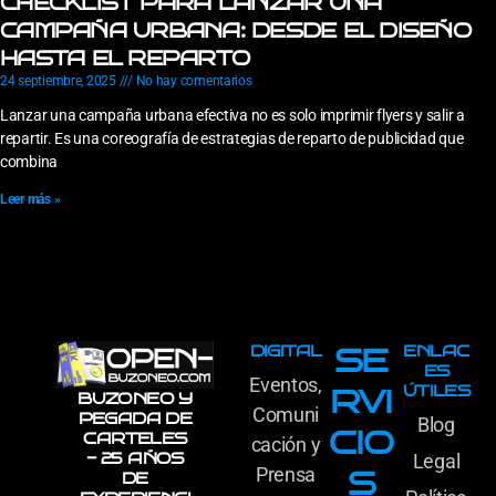
CHECKLIST PARA LANZAR UNA
CAMPAÑA URBANA: DESDE EL DISEÑO
HASTA EL REPARTO
24 septiembre, 2025
No hay comentarios
Lanzar una campaña urbana efectiva no es solo imprimir flyers y salir a
repartir. Es una coreografía de estrategias de reparto de publicidad que
combina
Leer más »
DIGITAL
ENLAC
SE
ES
Eventos,
ÚTILES
RVI
BUZONEO Y
Comuni
PEGADA DE
Blog
CIO
CARTELES
cación y
- 25 AÑOS
Legal
Prensa
S
DE