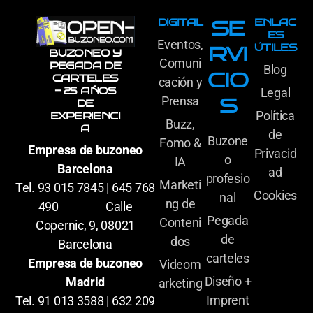
DIGITAL
ENLAC
SE
ES
Eventos,
ÚTILES
RVI
BUZONEO Y
Comuni
PEGADA DE
Blog
CIO
CARTELES
cación y
- 25 AÑOS
Legal
Prensa
S
DE
Política
EXPERIENCI
Buzz,
A
de
Buzone
Fomo &
Empresa de buzoneo
Privacid
o
IA
Barcelona
ad
profesio
Marketi
Tel. 93 015 7845 | 645 768
Cookies
nal
ng de
490 Calle
Pegada
Conteni
Copernic, 9, 08021
de
dos
Barcelona
carteles
Empresa de buzoneo
Videom
Diseño +
Madrid
arketing
Imprent
Tel. 91 013 3588 | 632 209