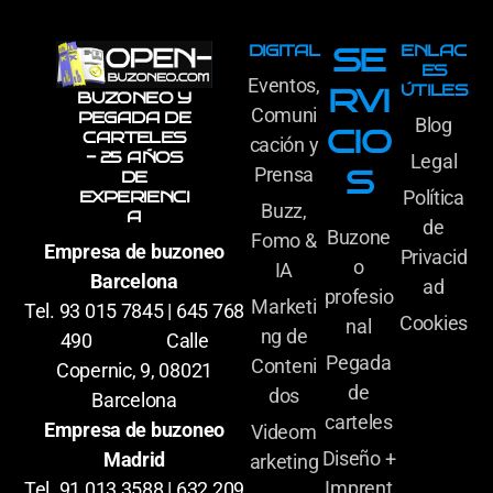
DIGITAL
ENLAC
SE
ES
Eventos,
ÚTILES
RVI
BUZONEO Y
Comuni
PEGADA DE
Blog
CIO
CARTELES
cación y
- 25 AÑOS
Legal
Prensa
S
DE
Política
EXPERIENCI
Buzz,
A
de
Buzone
Fomo &
Empresa de buzoneo
Privacid
o
IA
Barcelona
ad
profesio
Marketi
Tel. 93 015 7845 | 645 768
Cookies
nal
ng de
490 Calle
Pegada
Conteni
Copernic, 9, 08021
de
dos
Barcelona
carteles
Empresa de buzoneo
Videom
Diseño +
Madrid
arketing
Imprent
Tel. 91 013 3588 | 632 209